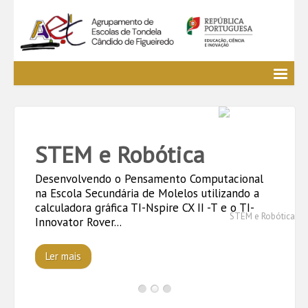
Agrupamento
EE / Alunos
Clubes e Projetos
STEM e Robótica
Cursos Profissionais
Bibliotecas
Desenvolvendo o Pensamento Computacional
Media AETCF
na Escola Secundária de Molelos utilizando a
calculadora gráfica TI-Nspire CX II -T e o TI-
Legislação
Innovator Rover...
Utilizador não identificado. (
Entrar
)
Ler mais