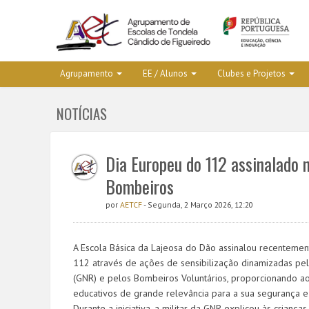
Agrupamento
EE / Alunos
Clubes e Projetos
NOTÍCIAS
Dia Europeu do 112 assinalado
Bombeiros
por
AETCF
- Segunda, 2 Março 2026, 12:20
A Escola Básica da Lajeosa do Dão assinalou recenteme
112 através de ações de sensibilização dinamizadas pe
(GNR) e pelos Bombeiros Voluntários, proporcionando 
educativos de grande relevância para a sua segurança e 
Durante a iniciativa, a militar da GNR explicou às criança