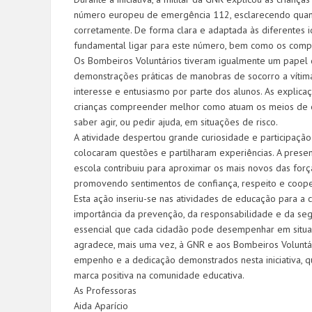
número europeu de emergência 112, esclarecendo quan
corretamente. De forma clara e adaptada às diferentes
fundamental ligar para este número, bem como os comp
Os Bombeiros Voluntários tiveram igualmente um papel 
demonstrações práticas de manobras de socorro a vítim
interesse e entusiasmo por parte dos alunos. As explica
crianças compreender melhor como atuam os meios de 
saber agir, ou pedir ajuda, em situações de risco.
A atividade despertou grande curiosidade e participação
colocaram questões e partilharam experiências. A pres
escola contribuiu para aproximar os mais novos das for
promovendo sentimentos de confiança, respeito e coop
Esta ação inseriu-se nas atividades de educação para a 
importância da prevenção, da responsabilidade e da seg
essencial que cada cidadão pode desempenhar em situa
agradece, mais uma vez, à GNR e aos Bombeiros Voluntári
empenho e a dedicação demonstrados nesta iniciativa, 
marca positiva na comunidade educativa.
As Professoras
Aida Aparício