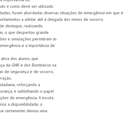
do e como deve ser utilizado
 idades, foram abordadas diversas situações de emergência em que é
ortamentos a adotar até à chegada dos meios de socorro.
de destaque, realizando
as, o que despertou grande
ções e simulações permitiram às
emergência e a importância de
 ativa dos alunos, que
ença da GNR e dos Bombeiros na
ças de segurança e de socorro,
eração.
cidadania, reforçando a
urança, e sublinhando o papel
ções de emergência. A escola
os a disponibilidade, o
que certamente deixou uma