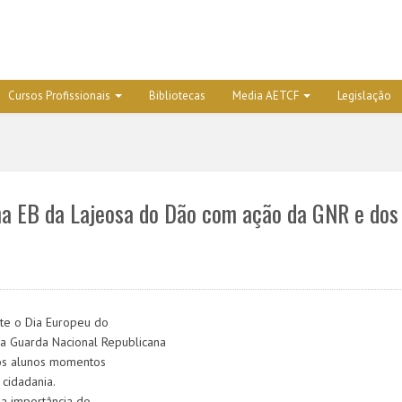
Cursos Profissionais
Bibliotecas
Media AETCF
Legislação
 na EB da Lajeosa do Dão com ação da GNR e dos
nte o Dia Europeu do
la Guarda Nacional Republicana
aos alunos momentos
cidadania.
s a importância do