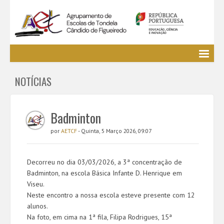
Agrupamento
NOTÍCIAS
EE / Alunos
Clubes e Projetos
Cursos Profissionais
Badminton
Bibliotecas
por
AETCF
- Quinta, 5 Março 2026, 09:07
Media AETCF
Legislação
Decorreu no dia 03/03/2026, a 3ª concentração de
Utilizador não identificado. (
Entrar
)
Badminton, na escola Básica Infante D. Henrique em
Viseu.
Neste encontro a nossa escola esteve presente com 12
alunos.
Na foto, em cima na 1ª fila, Filipa Rodrigues, 15ª