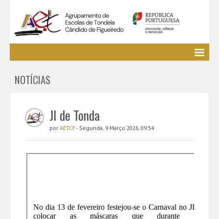
Agrupamento
NOTÍCIAS
EE / Alunos
Clubes e Projetos
Cursos Profissionais
JI de Tonda
Bibliotecas
por
AETCF
- Segunda, 9 Março 2026, 09:54
Media AETCF
Legislação
Utilizador não identificado. (
Entrar
)