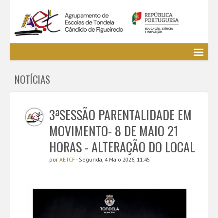
Agrupamento
NOTÍCIAS
EE / Alunos
Clubes e Projetos
Cursos Profissionais
3ªSESSÃO PARENTALIDADE EM
Bibliotecas
MOVIMENTO- 8 DE MAIO 21
Media AETCF
HORAS - ALTERAÇÃO DO LOCAL
Legislação
por
AETCF
- Segunda, 4 Maio 2026, 11:45
Utilizador não identificado. (
Entrar
)