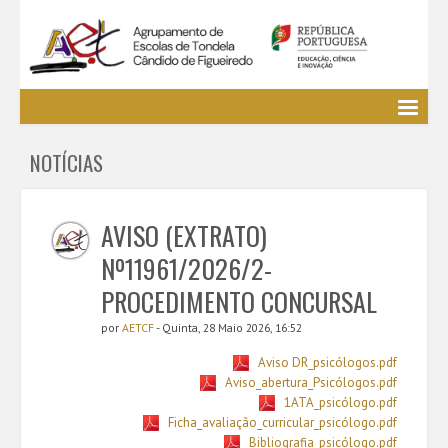
Agrupamento
NOTÍCIAS
EE / Alunos
Clubes e Projetos
Cursos Profissionais
AVISO (EXTRATO)
Bibliotecas
Nº11961/2026/2-
Media AETCF
PROCEDIMENTO CONCURSAL
Legislação
por
AETCF
- Quinta, 28 Maio 2026, 16:52
Utilizador não identificado. (
Entrar
)
Aviso DR_psicólogos.pdf
Aviso_abertura_Psicólogos.pdf
1ATA_psicólogo.pdf
Ficha_avaliação_curricular_psicólogo.pdf
Bibliografia_psicólogo.pdf