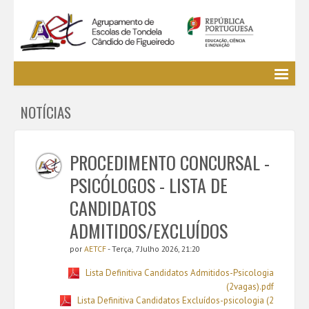
Agrupamento
NOTÍCIAS
EE / Alunos
Clubes e Projetos
Cursos Profissionais
PROCEDIMENTO CONCURSAL -
Bibliotecas
PSICÓLOGOS - LISTA DE
Media AETCF
CANDIDATOS
Legislação
ADMITIDOS/EXCLUÍDOS
Utilizador não identificado. (
Entrar
)
por
AETCF
- Terça, 7 Julho 2026, 21:20
Lista Definitiva Candidatos Admitidos-Psicologia
(2vagas).pdf
Lista Definitiva Candidatos Excluídos-psicologia (2