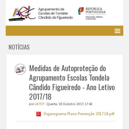
Agrupamento
NOTÍCIAS
EE / Alunos
Clubes e Projetos
Cursos Profissionais
Medidas de Autoproteção do
Bibliotecas
Agrupamento Escolas Tondela
Media AETCF
Cândido Figueiredo - Ano Letivo
Legislação
2017/18
Utilizador não identificado. (
Entrar
)
por
AETCF
- Quarta, 18 Outubro 2017, 17:40
Organograma-Plano Prevenção 2017.18.pdf