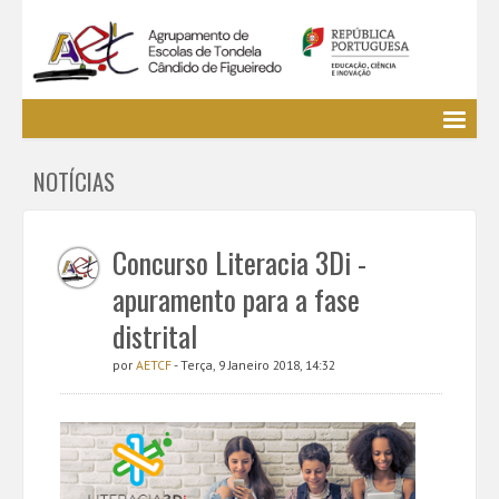
Agrupamento
NOTÍCIAS
EE / Alunos
Clubes e Projetos
Cursos Profissionais
Concurso Literacia 3Di -
Bibliotecas
apuramento para a fase
Media AETCF
distrital
Legislação
por
AETCF
- Terça, 9 Janeiro 2018, 14:32
Utilizador não identificado. (
Entrar
)