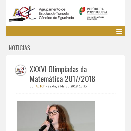
Agrupamento
NOTÍCIAS
EE / Alunos
Clubes e Projetos
Cursos Profissionais
XXXVI Olimpíadas da
Bibliotecas
Matemática 2017/2018
Media AETCF
por
AETCF
- Sexta, 2 Março 2018, 15:33
Legislação
Utilizador não identificado. (
Entrar
)