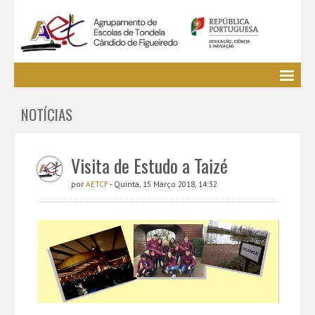
Agrupamento
NOTÍCIAS
EE / Alunos
Clubes e Projetos
Cursos Profissionais
Visita de Estudo a Taizé
Bibliotecas
por
AETCF
- Quinta, 15 Março 2018, 14:32
Media AETCF
Legislação
Utilizador não identificado. (
Entrar
)