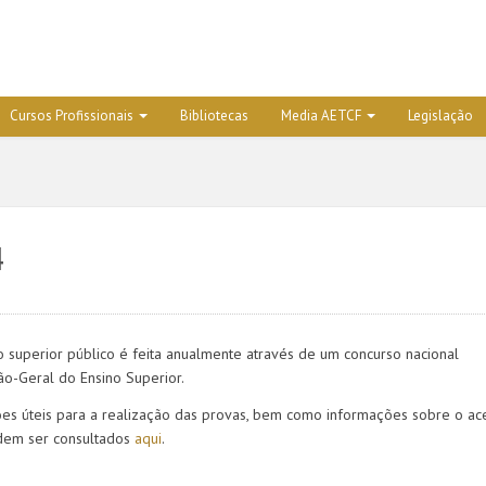
Cursos Profissionais
Bibliotecas
Media AETCF
Legislação
4
o superior público é feita anualmente através de um concurso nacional
ão-Geral do Ensino Superior.
ções úteis para a realização das provas, bem como informações sobre o ac
odem ser consultados
aqui
.