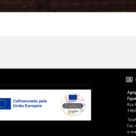
Agru
Figu
Rua 
3460
Tele
Fax:
e-mai