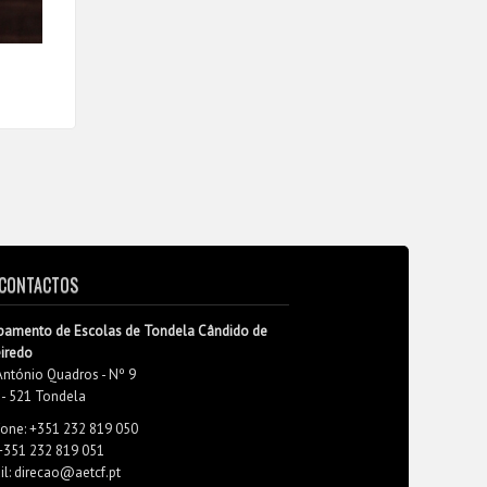
CONTACTOS
pamento de Escolas de Tondela Cândido de
eiredo
António Quadros - Nº 9
 - 521 Tondela
fone: +351 232 819 050
 +351 232 819 051
l: direcao@aetcf.pt