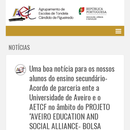
Agrupamento
NOTÍCIAS
EE / Alunos
Clubes e Projetos
Cursos Profissionais
Uma boa notícia para os nossos
Bibliotecas
alunos do ensino secundário-
Media AETCF
Acordo de parceria ente a
Legislação
Universidade de Aveiro e o
Utilizador não identificado. (
Entrar
)
AETCF no âmbito do PROJETO
"AVEIRO EDUCATION AND
SOCIAL ALLIANCE- BOLSA