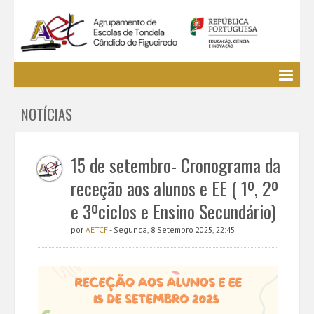
Agrupamento
NOTÍCIAS
EE / Alunos
Clubes e Projetos
Cursos Profissionais
15 de setembro- Cronograma da
Bibliotecas
receção aos alunos e EE ( 1º, 2º
Media AETCF
e 3ºciclos e Ensino Secundário)
Legislação
por
AETCF
- Segunda, 8 Setembro 2025, 22:45
Utilizador não identificado. (
Entrar
)