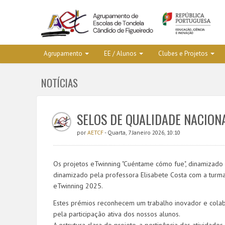
Agrupamento
EE / Alunos
Clubes e Projetos
NOTÍCIAS
SELOS DE QUALIDADE NACIONA
por
AETCF
- Quarta, 7 Janeiro 2026, 10:10
Os projetos eTwinning "Cuéntame cómo fue", dinamizado 
dinamizado pela professora Elisabete Costa com a turm
eTwinning 2025.
Estes prémios reconhecem um trabalho inovador e colab
pela participação ativa dos nossos alunos.