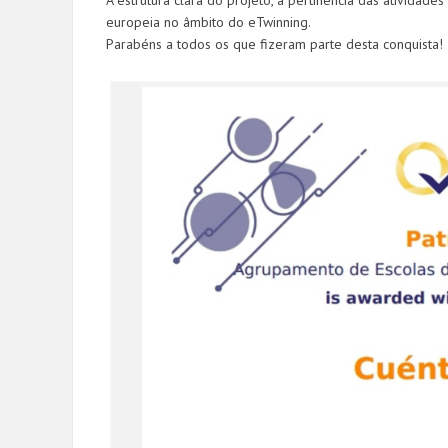
A estrutura clara do projeto, a pertinência das atividad
europeia no âmbito do eTwinning.
Parabéns a todos os que fizeram parte desta conquista!