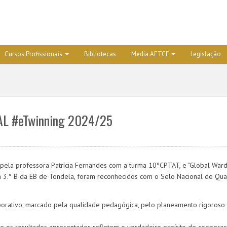
Cursos Profissionais
Bibliotecas
Media AETCF
Legislação
L #eTwinning 2024/25
pela professora Patrícia Fernandes com a turma 10ºCPTAT, e "Global Ward
a 3.° B da EB de Tondela, foram reconhecidos com o Selo Nacional de Qua
orativo, marcado pela qualidade pedagógica, pelo planeamento rigoroso