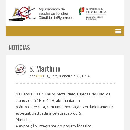
Agrupamento
NOTÍCIAS
EE / Alunos
Clubes e Projetos
Cursos Profissionais
S. Martinho
Bibliotecas
por
AETCF
- Quinta, 8 Janeiro 2026, 11:04
Media AETCF
Legislação
Na Escola EB Dr. Carlos Mota Pinto, Lajeosa do Dão, os
Utilizador não identificado. (
Entrar
)
alunos do 5º H e 6º H, abrilhantaram
o átrio da escola, com uma exposição verdadeiramente
especial, dedicada à celebração do S.
Martinho.
A exposição, integrante do projeto Mosaico