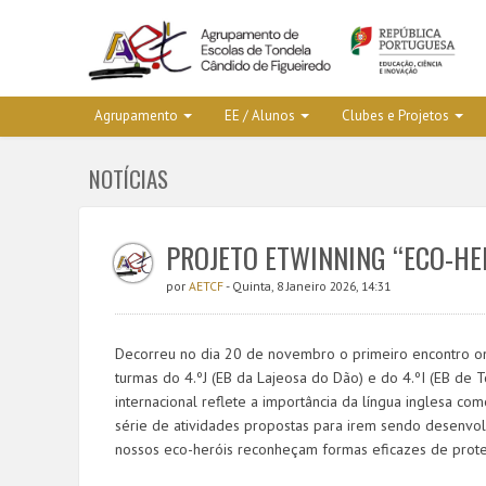
Agrupamento
EE / Alunos
Clubes e Projetos
NOTÍCIAS
PROJETO ETWINNING “ECO-HER
por
AETCF
- Quinta, 8 Janeiro 2026, 14:31
Decorreu no dia 20 de novembro o primeiro encontro onl
turmas do 4.ºJ (EB da Lajeosa do Dão) e do 4.ºI (EB de T
internacional reflete a importância da língua inglesa c
série de atividades propostas para irem sendo desenvolv
nossos eco-heróis reconheçam formas eficazes de prote