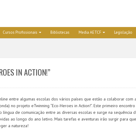
Cursos Profissionais
Bibliotecas
Media AETCF
Legislação
OES IN ACTION!”
ine entre algumas escolas dos vários países que estão a colaborar com 
onda) no projeto eTwinning “Eco-Heroes in Action!”. Este primeiro encontro
omo língua de comunicação entre as diversas escolas e surge na sequência 
idas ao longo do ano letivo. Mais tarefas e aventuras irão surgir para qu
ger a natureza!