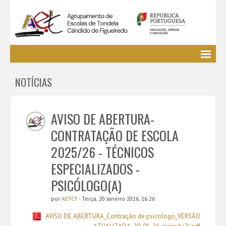
Agrupamento
NOTÍCIAS
EE / Alunos
Clubes e Projetos
Cursos Profissionais
AVISO DE ABERTURA-
Bibliotecas
CONTRATAÇÃO DE ESCOLA
Media AETCF
2025/26 - TÉCNICOS
Legislação
ESPECIALIZADOS -
Utilizador não identificado. (
Entrar
)
PSICÓLOGO(A)
por
AETCF
- Terça, 20 Janeiro 2026, 16:26
AVISO DE ABERTURA_Contração de psicologo_VERSÃO