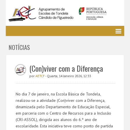
Agrupamento
NOTÍCIAS
EE / Alunos
Clubes e Projetos
Cursos Profissionais
(Con)viver com a Diferença
Bibliotecas
por
AETCF
- Quarta, 14 Janeiro 2026, 12:33
Media AETCF
Legislação
No dia 7 de janeiro, na Escola Básica de Tondela,
Utilizador não identificado. (
Entrar
)
realizou-se a atividade (Con)viver com a Diferença,
dinamizada pelo Departamento de Educação Especial,
em parceria com o Centro de Recursos para a Inclusão
(CRI-ASSOL), dirigida aos alunos do 6.º ano de
escolaridade. Esta iniciativa teve como ponto de partida