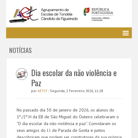
Agrupamento
NOTÍCIAS
EE / Alunos
Clubes e Projetos
Cursos Profissionais
Dia escolar da não violência e
Bibliotecas
Paz
Media AETCF
por
AETCF
- Segunda, 2 Fevereiro 2026, 11:28
Legislação
Utilizador não identificado. (
Entrar
)
No passado dia 30 de janeiro de 2026, os alunos do
1º./2º.H da EB de São Miguel do Outeiro celebraram o
“O dia escolar da não-violência e paz”. Convidaram os
seus amigos do J.I. de Parada de Gonta e juntos
descobriram que podem ser construtores da sua própria