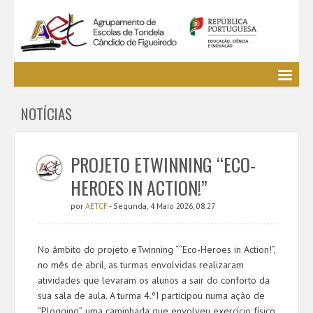
Agrupamento
NOTÍCIAS
EE / Alunos
Clubes e Projetos
Cursos Profissionais
PROJETO ETWINNING “ECO-
Bibliotecas
HEROES IN ACTION!”
Media AETCF
por
AETCF
- Segunda, 4 Maio 2026, 08:27
Legislação
Utilizador não identificado. (
Entrar
)
No âmbito do projeto eTwinning ““Eco-Heroes in Action!”,
no mês de abril, as turmas envolvidas realizaram
atividades que levaram os alunos a sair do conforto da
sua sala de aula. A turma 4.ºI participou numa ação de
“Plogging”, uma caminhada que envolveu exercício físico