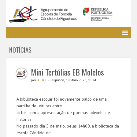
Agrupamento
NOTÍCIAS
EE / Alunos
Clubes e Projetos
Cursos Profissionais
Mini Tertúlias EB Molelos
Bibliotecas
por
AETCF
- Segunda, 18 Maio 2026, 10:24
Media AETCF
Legislação
A biblioteca escolar foi novamente palco de uma
Utilizador não identificado. (
Entrar
)
partilha de leituras entre
ciclos, com a apresentação de poemas, adivinhas e
histórias.
No passado dia 5 de maio, pelas 14h00, a biblioteca da
escola Cândido de