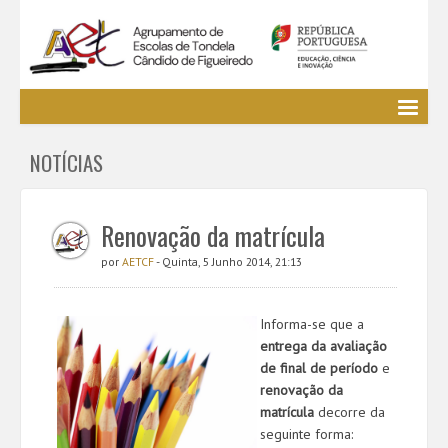
Agrupamento
NOTÍCIAS
EE / Alunos
Clubes e Projetos
Cursos Profissionais
Renovação da matrícula
Bibliotecas
por
AETCF
- Quinta, 5 Junho 2014, 21:13
Media AETCF
Legislação
Informa-se que a
Utilizador não identificado. (
Entrar
)
entrega da avaliação
de final de período
e
renovação da
matrícula
decorre da
seguinte forma: