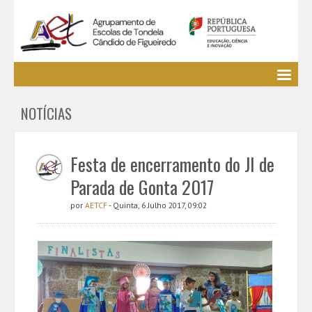
Agrupamento
NOTÍCIAS
EE / Alunos
Clubes e Projetos
Cursos Profissionais
Festa de encerramento do JI de
Bibliotecas
Parada de Gonta 2017
Media AETCF
por
AETCF
- Quinta, 6 Julho 2017, 09:02
Legislação
Utilizador não identificado. (
Entrar
)