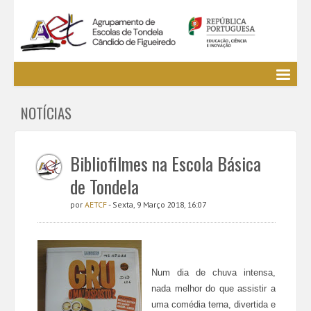
Agrupamento
NOTÍCIAS
EE / Alunos
Clubes e Projetos
Cursos Profissionais
Bibliofilmes na Escola Básica
Bibliotecas
de Tondela
Media AETCF
por
AETCF
- Sexta, 9 Março 2018, 16:07
Legislação
Utilizador não identificado. (
Entrar
)
Num dia de chuva intensa,
nada melhor do que assistir a
uma comédia terna, divertida e