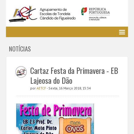
Agrupamento
NOTÍCIAS
EE / Alunos
Clubes e Projetos
Cursos Profissionais
Cartaz Festa da Primavera - EB
Bibliotecas
Lajeosa do Dão
Media AETCF
por
AETCF
- Sexta, 16 Março 2018, 15:34
Legislação
Utilizador não identificado. (
Entrar
)